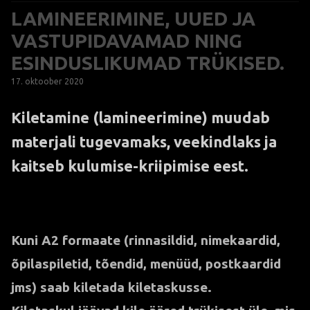
LAMINEERIMINE, UUED JA
VASTUPIDAVAMAD NING
ESINDUSLIKUMAD TRÜKISED.
17. oktoober 2020
Kiletamine (lamineerimine) muudab
materjali tugevamaks, veekindlaks ja
kaitseb kulumise-kriipimise eest.
Kuni A2 formaate (rinnasildid, nimekaardid,
õpilaspiletid, tõendid, menüüd, postkaardid
jms) saab kiletada kiletaskusse.