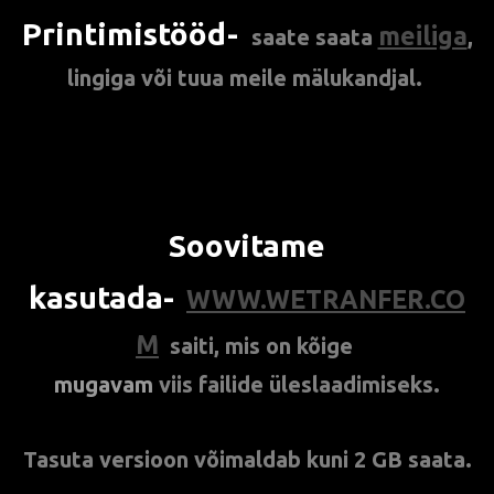
Printimistööd-
meiliga
saate
saata
,
lingiga või tuua meile mälukandjal.
Soovitame
kasutada-
WWW.WETRANFER.CO
M
saiti, mis on
kõige
mugavam
viis
failide üleslaadimiseks.
Tasuta versioon võimaldab kuni 2 GB saata.