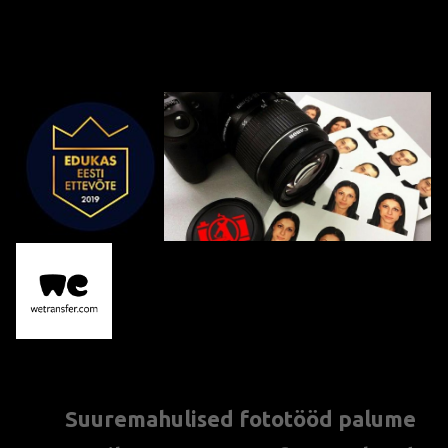
S
uuremahulised fototööd palume
***