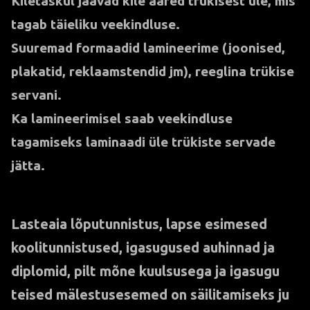
Kiletaskul jäävad kile ääred trükisest üle, mis
tagab täieliku veekindluse.
Suuremad formaadid lamineerime (joonised,
plakatid, reklaamstendid jm), reeglina trükise
servani.
Ka lamineerimisel saab veekindluse
tagamiseks laminaadi üle trükiste servade
jätta.
Lasteaia lõputunnistus, lapse esimesed
koolitunnistused, igasugused auhinnad ja
diplomid, pilt mõne kuulsusega ja igasugu
teised mälestusesemed on säilitamiseks ju