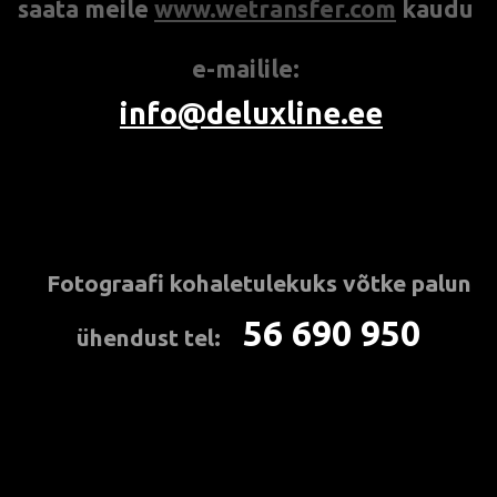
saata meile
www.
w
etransfer.com
kaudu
e-mailile:
info@deluxline.ee
Fotograafi kohaletulekuks
võtke palun
*
56 690 950
ühendust tel:
***