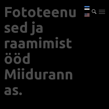
Fototeenu
sed ja
raamimist
ööd
Miidurann
as.