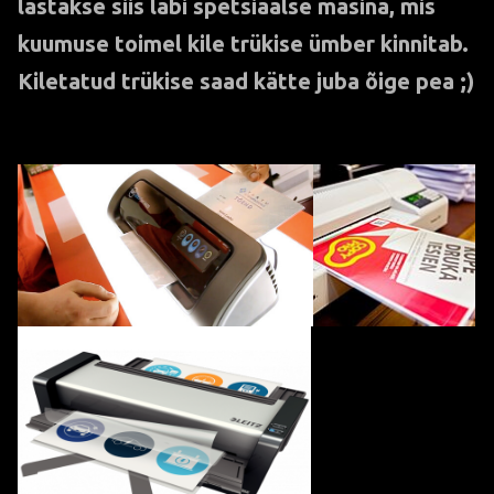
lastakse siis läbi spetsiaalse masina, mis
kuumuse toimel kile trükise ümber kinnitab.
Kiletatud trükise saad kätte juba õige pea ;)