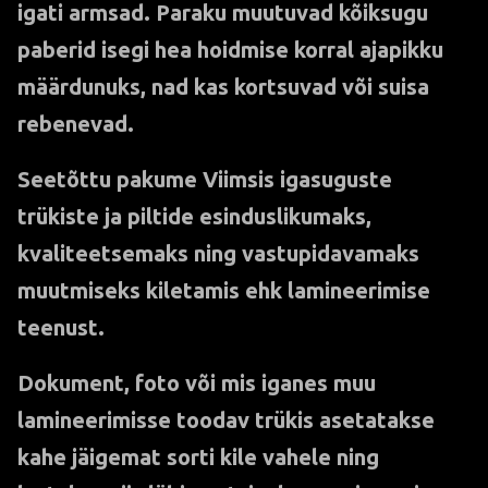
igati armsad. Paraku muutuvad kõiksugu
paberid isegi hea hoidmise korral ajapikku
määrdunuks, nad kas kortsuvad või suisa
rebenevad.
Seetõttu pakume Viimsis igasuguste
trükiste ja piltide esinduslikumaks,
kvaliteetsemaks ning vastupidavamaks
muutmiseks kiletamis ehk lamineerimise
teenust.
Dokument, foto või mis iganes muu
lamineerimisse toodav trükis asetatakse
kahe jäigemat sorti kile vahele ning