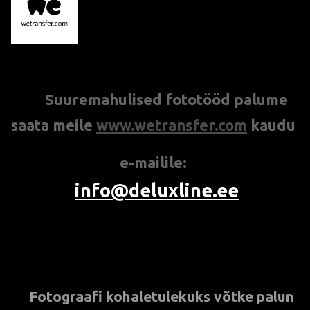
S
uuremahulised fototööd palume
***
saata meile
www.
w
etransfer.com
kaudu
e-mailile:
info@deluxline.ee
Fotograafi kohaletulekuks
võtke palun
*