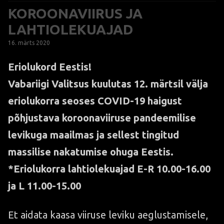
KOROONAVIIRUS JA
LAHTIOLEKUAJAD
16. märts 2020
Eriolukord Eestis!
Vabariigi Valitsus kuulutas 12. märtsil välja
eriolukorra seoses COVID-19 haigust
põhjustava koroonaviiruse pandeemilise
levikuga maailmas ja sellest tingitud
massilise nakatumise ohuga Eestis.
*Eriolukorra lahtiolekuajad E-R 10.00-16.00
ja L 11.00-15.00
Et aidata kaasa viiruse leviku aeglustamisele,