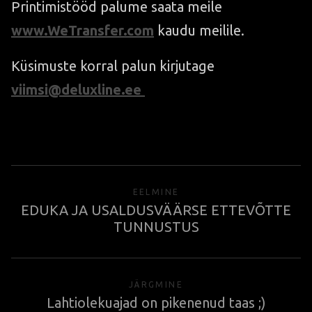
Printimistööd palume saata meile
www.WeTransfer.com
kaudu meilile.
Küsimuste korral palun kirjutage
viimsi@deluxline.ee
EELMINE
EDUKA JA USALDUSVÄÄRSE ETTEVÕTTE
TUNNUSTUS
JÄRGMINE
Lahtiolekuajad on pikenenud taas ;)