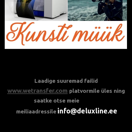
***
Laadige suuremad failid
www.wetransfer.com
platvormile üles ning
saatke otse meie
info@deluxline.ee
meiliaadressil
e