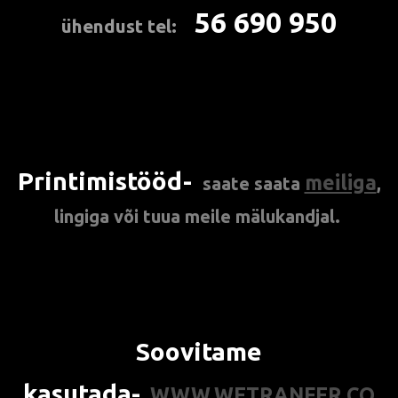
56 690 950
ühendust tel:
***
Printimistööd-
meiliga
saate
saata
,
lingiga või tuua meile mälukandjal.
Soovitame
kasutada-
WWW.WETRANFER.CO