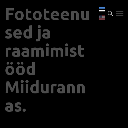
Fototeenu
sed ja
raamimist
ööd
Miidurann
as.